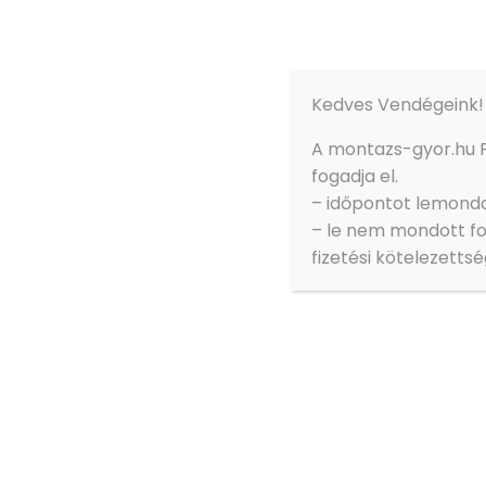
Kedves Vendégeink!
A montazs-gyor.hu 
fogadja el.
– időpontot lemondan
– le nem mondott fo
fizetési kötelezettsé